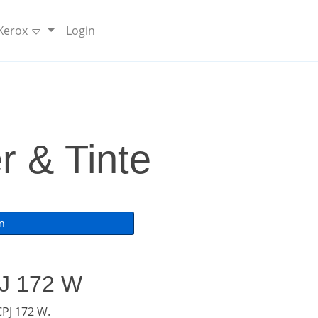
 Xerox
Login
r & Tinte
PJ 172 W
PJ 172 W.