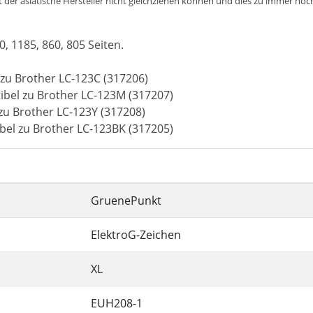
der asiatische Hersteller nicht gleichziehen können und dies zu immer noch 
0, 1185, 860, 805 Seiten.
zu Brother LC-123C (317206)
bel zu Brother LC-123M (317207)
zu Brother LC-123Y (317208)
bel zu Brother LC-123BK (317205)
GruenePunkt
ElektroG-Zeichen
XL
EUH208-1