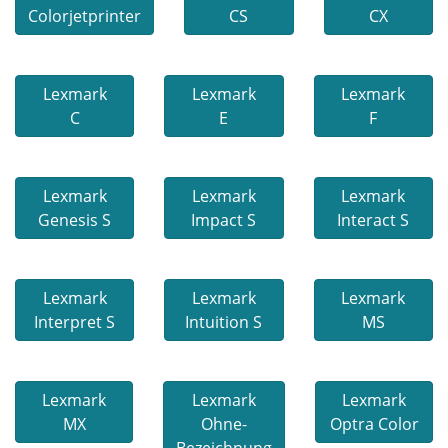
Colorjetprinter
CS
CX
Lexmark
Lexmark
Lexmark
C
E
F
Lexmark
Lexmark
Lexmark
Genesis S
Impact S
Interact S
Lexmark
Lexmark
Lexmark
Interpret S
Intuition S
MS
Lexmark
Lexmark
Lexmark
MX
Ohne-
Optra Color