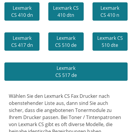
Lexmark
Lexmark CS
Lexmark
CS 410 dn
410 dtn
CS 410 n
Lexmark
Lexmark
Lexmark CS
CS 417 dn
CS 510 de
510 dte
Lexmark
CS 517 de
Wählen Sie den Lexmark CS Fax Drucker nach
obenstehender Liste aus, dann sind Sie auch
sicher, dass die angebotenen Tonermodule zu
Ihrem Drucker passen. Bei Toner / Tintenpatronen
von Lexmark CS gibt es oft diverse Modelle, die
beinahe identische Bezeichnungen haben.