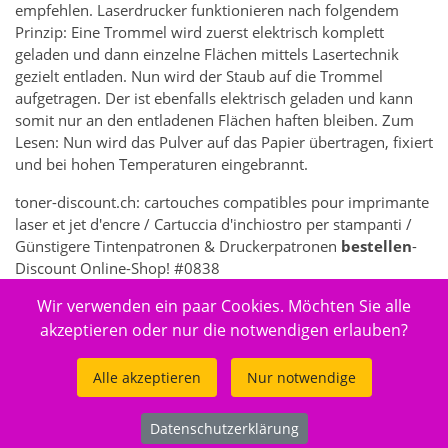
empfehlen. Laserdrucker funktionieren nach folgendem
Prinzip: Eine Trommel wird zuerst elektrisch komplett
geladen und dann einzelne Flächen mittels Lasertechnik
gezielt entladen. Nun wird der Staub auf die Trommel
aufgetragen. Der ist ebenfalls elektrisch geladen und kann
somit nur an den entladenen Flächen haften bleiben. Zum
Lesen: Nun wird das Pulver auf das Papier übertragen, fixiert
und bei hohen Temperaturen eingebrannt.
toner-discount.ch: cartouches compatibles pour imprimante
laser et jet d'encre / Cartuccia d'inchiostro per stampanti /
Günstigere Tintenpatronen & Druckerpatronen
bestellen
-
Discount Online-Shop! #0838
Wir verwenden ein paar Cookies. Möchten Sie alle
7362 - Elektronik > Drucken, Kopieren, Scannen & Faxen >
Zubehör Drucker, Kopierer & Faxgeräte > Drucker-
akzeptieren oder nur die notwendigen erlauben?
Verbrauchsmaterial > Toner & Tintenpatronen
Alle akzeptieren
Nur notwendige
Datenschutzerklärung
© 2026
toner-discount.ch
.