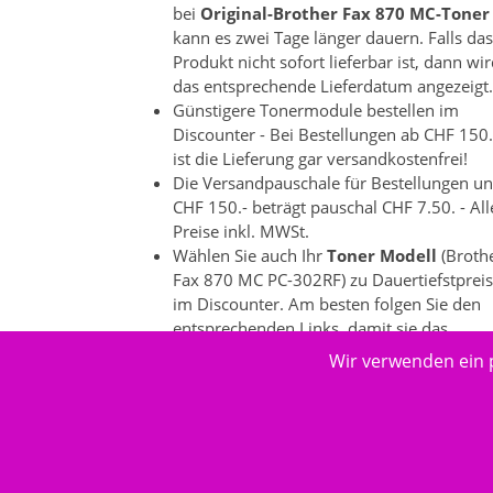
bei
Original-Brother Fax 870 MC-Toner
kann es zwei Tage länger dauern. Falls das
Produkt nicht sofort lieferbar ist, dann wi
das entsprechende Lieferdatum angezeigt.
Günstigere Tonermodule bestellen im
Discounter - Bei Bestellungen ab CHF 150.
ist die Lieferung gar versandkostenfrei!
Die Versandpauschale für Bestellungen un
CHF 150.- beträgt pauschal CHF 7.50. - All
Preise inkl. MWSt.
Wählen Sie auch Ihr
Toner Modell
(Broth
Fax 870 MC PC-302RF) zu Dauertiefstprei
im Discounter. Am besten folgen Sie den
entsprechenden Links, damit sie das
korrekte, passende Modell und die dazu
Wir verwenden ein 
passenden Produkte auswählen können. E
gibt bei einzelnen Druckeranbietern ein
grosse Produktevielfalt.