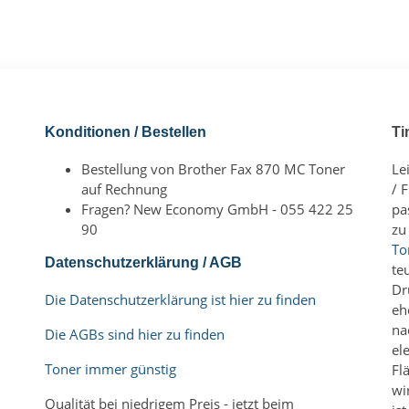
Konditionen / Bestellen
Ti
Bestellung von Brother Fax 870 MC Toner
Le
auf Rechnung
/ 
Fragen? New Economy GmbH - 055 422 25
pa
90
zu
To
Datenschutzerklärung / AGB
te
Dr
Die Datenschutzerklärung ist hier zu finden
eh
na
Die AGBs sind hier zu finden
el
Toner immer günstig
Fl
wi
Qualität bei niedrigem Preis - jetzt beim