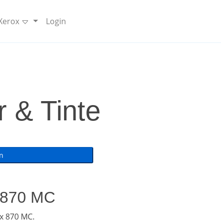
 Xerox
Login
 & Tinte
x 870 MC
x 870 MC.