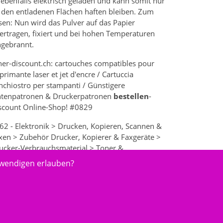
t ebenfalls elektrisch geladen und kann somit nur
 den entladenen Flächen haften bleiben. Zum
sen: Nun wird das Pulver auf das Papier
ertragen, fixiert und bei hohen Temperaturen
ngebrannt.
ner-discount.ch: cartouches compatibles pour
primante laser et jet d'encre / Cartuccia
inchiostro per stampanti / Günstigere
ntenpatronen & Druckerpatronen
bestellen
-
scount Online-Shop! #0829
62 - Elektronik > Drucken, Kopieren, Scannen &
xen > Zubehör Drucker, Kopierer & Faxgeräte >
ucker-Verbrauchsmaterial > Toner &
ntenpatronen
twendigen erlauben?