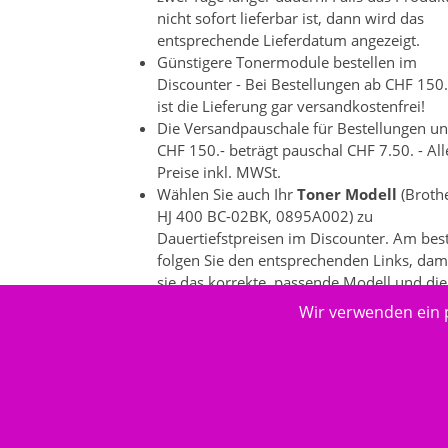
nicht sofort lieferbar ist, dann wird das
entsprechende Lieferdatum angezeigt.
Günstigere Tonermodule bestellen im
Discounter - Bei Bestellungen ab CHF 150.
ist die Lieferung gar versandkostenfrei!
Die Versandpauschale für Bestellungen un
CHF 150.- beträgt pauschal CHF 7.50. - All
Preise inkl. MWSt.
Wählen Sie auch Ihr
Toner Modell
(Broth
HJ 400 BC-02BK, 0895A002) zu
Dauertiefstpreisen im Discounter. Am bes
folgen Sie den entsprechenden Links, dam
sie das korrekte, passende Modell und die
dazu passenden Produkte auswählen
Wir verwenden ein 
können. Es gibt bei einzelnen
Druckeranbietern ein grosse
Produktevielfalt.