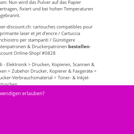
sen: Nun wird das Pulver auf das Papier
ertragen, fixiert und bei hohen Temperaturen
ngebrannt.
ner-discount.ch: cartouches compatibles pour
primante laser et jet d'encre / Cartuccia
inchiostro per stampanti / Günstigere
ntenpatronen & Druckerpatronen
bestellen
-
scount Online-Shop! #0828
6 - Elektronik > Drucken, Kopieren, Scannen &
xen > Zubehör Drucker, Kopierer & Faxgeräte >
ucker-Verbrauchsmaterial > Toner- & Inkjet-
rtuschen
twendigen erlauben?