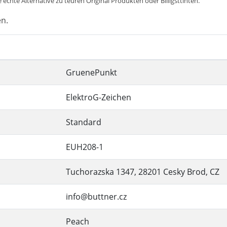
 echte Alternative zu teuren Original Produkten oder Billigsttinten.
en.
GruenePunkt
ElektroG-Zeichen
Standard
EUH208-1
Tuchorazska 1347, 28201 Cesky Brod, CZ
info@buttner.cz
Peach