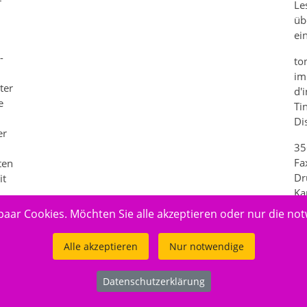
Le
üb
ei
-
to
im
ter
d'
e
Ti
Di
er
35
Fa
ten
Dr
it
Ka
paar Cookies. Möchten Sie alle akzeptieren oder nur die no
Alle akzeptieren
Nur notwendige
Datenschutzerklärung