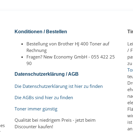
Konditionen / Bestellen
Ti
Bestellung von Brother HJ 400 Toner auf
Le
Rechnung
/ 
Fragen? New Economy GmbH - 055 422 25
pa
90
zu
To
Datenschutzerklärung / AGB
te
Dr
Die Datenschutzerklärung ist hier zu finden
eh
na
Die AGBs sind hier zu finden
el
Toner immer günstig
Fl
wi
Qualität bei niedrigem Preis - jetzt beim
is
es
Discounter kaufen!
an
t