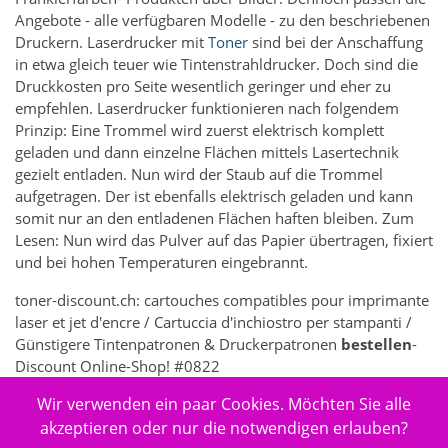
Angebote - alle verfügbaren Modelle - zu den beschriebenen
Druckern. Laserdrucker mit
Toner
sind bei der Anschaffung
in etwa gleich teuer wie Tintenstrahldrucker. Doch sind die
Druckkosten pro Seite wesentlich geringer und eher zu
empfehlen. Laserdrucker funktionieren nach folgendem
Prinzip: Eine Trommel wird zuerst elektrisch komplett
geladen und dann einzelne Flächen mittels Lasertechnik
gezielt entladen. Nun wird der Staub auf die Trommel
aufgetragen. Der ist ebenfalls elektrisch geladen und kann
somit nur an den entladenen Flächen haften bleiben. Zum
Lesen: Nun wird das Pulver auf das Papier übertragen, fixiert
und bei hohen Temperaturen eingebrannt.
toner-discount.ch: cartouches compatibles pour imprimante
laser et jet d'encre / Cartuccia d'inchiostro per stampanti /
Günstigere Tintenpatronen & Druckerpatronen
bestellen
-
Discount Online-Shop! #0822
Wir verwenden ein paar Cookies. Möchten Sie alle
356 - Elektronik > Drucken, Kopieren, Scannen & Faxen >
Zubehör Drucker, Kopierer & Faxgeräte > Drucker-
akzeptieren oder nur die notwendigen erlauben?