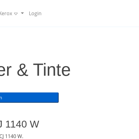
 Xerox
Login
r & Tinte
CJ 1140 W
CJ 1140 W.