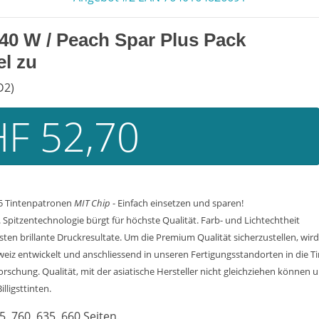
40 W / Peach Spar Plus Pack
l zu
D2)
F 52,70
 5 Tintenpatronen
MIT Chip
- Einfach einsetzen und sparen!
Spitzentechnologie bürgt für höchste Qualität. Farb- und Lichtechtheit
n brillante Druckresultate. Um die Premium Qualität sicherzustellen, wird
weiz entwickelt und anschliessend in unseren Fertigungsstandorten in die T
chung. Qualität, mit der asiatische Hersteller nicht gleichziehen können u
lligsttinten.
5, 760, 635, 660 Seiten.