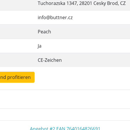
Tuchorazska 1347, 28201 Cesky Brod, CZ
info@buttner.cz
Peach
Ja
CE-Zeichen
und profitieren
Angebot #2 EAN 7640164826691