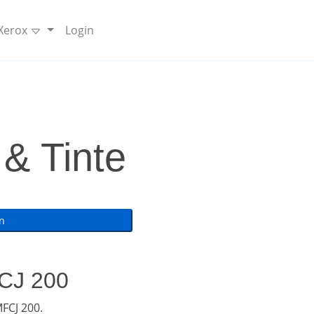
 Xerox
Login
& Tinte
FCJ 200
FCJ 200.