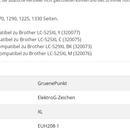
der asiatische Hersteller nicht gleichziehen können und dies zu immer noch 
70, 1290, 1225, 1330 Seiten.
tibel zu Brother LC-525XL Y (320077)
atibel zu Brother LC-525XL C (320075)
ompatibel zu Brother LC-529XL BK (320073)
ompatibel zu Brother LC-525XL M (320076)
GruenePunkt
ElektroG-Zeichen
XL
EUH208-1