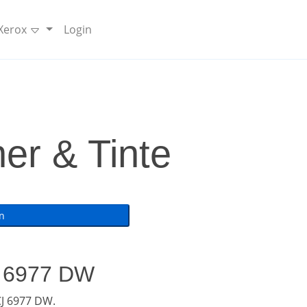
 Xerox
Login
er & Tinte
J 6977 DW
J 6977 DW.