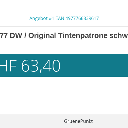
Angebot #1 EAN 4977766839617
977 DW
/ Original Tintenpatrone schw
HF 63,40
GruenePunkt