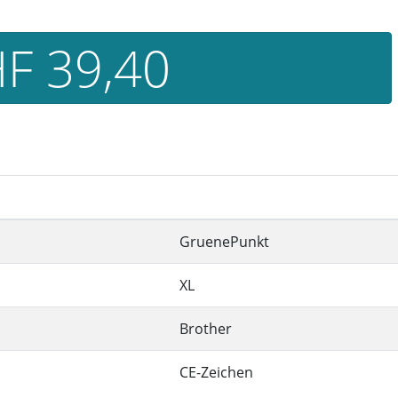
F 39,40
GruenePunkt
XL
Brother
CE-Zeichen