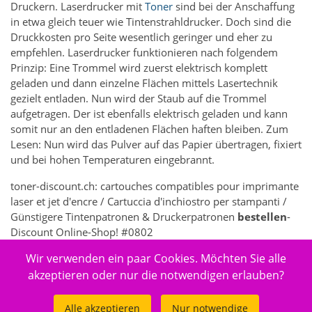
Druckern. Laserdrucker mit
Toner
sind bei der Anschaffung
in etwa gleich teuer wie Tintenstrahldrucker. Doch sind die
Druckkosten pro Seite wesentlich geringer und eher zu
empfehlen. Laserdrucker funktionieren nach folgendem
Prinzip: Eine Trommel wird zuerst elektrisch komplett
geladen und dann einzelne Flächen mittels Lasertechnik
gezielt entladen. Nun wird der Staub auf die Trommel
aufgetragen. Der ist ebenfalls elektrisch geladen und kann
somit nur an den entladenen Flächen haften bleiben. Zum
Lesen: Nun wird das Pulver auf das Papier übertragen, fixiert
und bei hohen Temperaturen eingebrannt.
toner-discount.ch: cartouches compatibles pour imprimante
laser et jet d'encre / Cartuccia d'inchiostro per stampanti /
Günstigere Tintenpatronen & Druckerpatronen
bestellen
-
Discount Online-Shop! #0802
Wir verwenden ein paar Cookies. Möchten Sie alle
7362 - Elektronik > Drucken, Kopieren, Scannen & Faxen >
Zubehör Drucker, Kopierer & Faxgeräte > Drucker-
akzeptieren oder nur die notwendigen erlauben?
Verbrauchsmaterial > Toner & Tintenpatronen
Alle akzeptieren
Nur notwendige