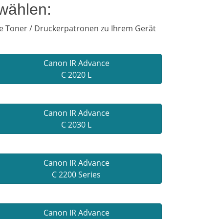
wählen:
ie Toner / Druckerpatronen zu Ihrem Gerät
Canon IR Advance
C 2020 L
Canon IR Advance
C 2030 L
Canon IR Advance
C 2200 Series
Canon IR Advance