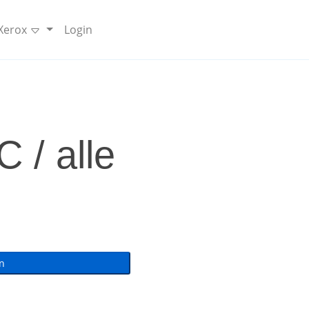
 Xerox
Login
 / alle