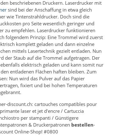
 den beschriebenen Druckern. Laserdrucker mit
ner
sind bei der Anschaffung in etwa gleich
uer wie Tintenstrahldrucker. Doch sind die
uckkosten pro Seite wesentlich geringer und
er zu empfehlen. Laserdrucker funktionieren
ch folgendem Prinzip: Eine Trommel wird zuerst
ektrisch komplett geladen und dann einzelne
ächen mittels Lasertechnik gezielt entladen. Nun
rd der Staub auf die Trommel aufgetragen. Der
t ebenfalls elektrisch geladen und kann somit nur
 den entladenen Flächen haften bleiben. Zum
sen: Nun wird das Pulver auf das Papier
ertragen, fixiert und bei hohen Temperaturen
ngebrannt.
ner-discount.ch: cartouches compatibles pour
primante laser et jet d'encre / Cartuccia
inchiostro per stampanti / Günstigere
ntenpatronen & Druckerpatronen
bestellen
-
scount Online-Shop! #0800