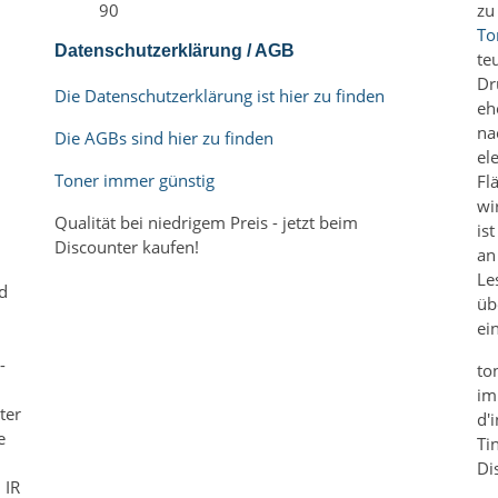
90
zu
To
Datenschutzerklärung / AGB
te
Dr
Die Datenschutzerklärung ist hier zu finden
eh
na
Die AGBs sind hier zu finden
el
Toner immer günstig
Fl
wi
Qualität bei niedrigem Preis - jetzt beim
is
Discounter kaufen!
an
Le
rd
üb
ei
-
to
im
ter
d'
e
Ti
Di
 IR