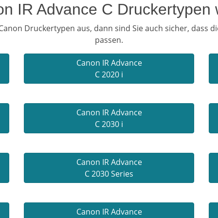
on IR Advance C Druckertypen 
anon Druckertypen aus, dann sind Sie auch sicher, dass d
passen.
Canon IR Advance
C 2020 i
Canon IR Advance
C 2030 i
Canon IR Advance
C 2030 Series
Canon IR Advance