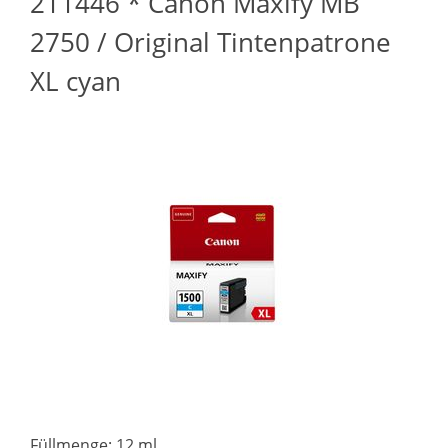
211446 * Canon Maxify MB
2750 / Original Tintenpatrone
XL cyan
Füllmenge: 12 ml.