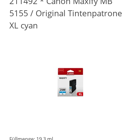
211492 * Canon Maxify MB
5155 / Original Tintenpatrone
XL cyan
Füllmenge: 19.3 ml.