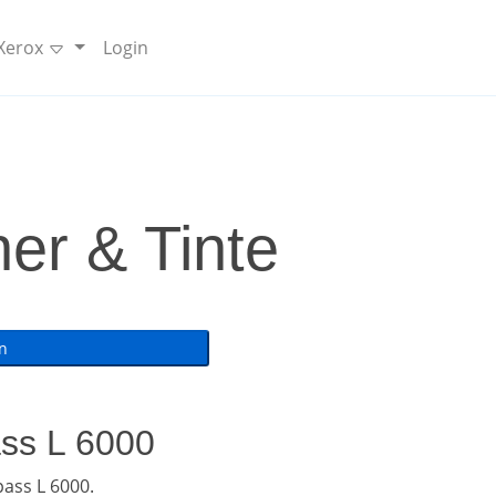
 Xerox
Login
er & Tinte
ass L 6000
ass L 6000.