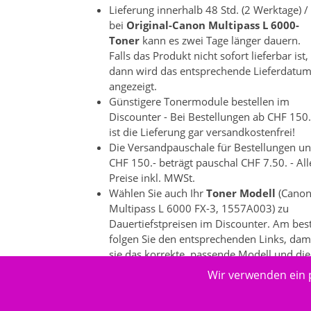
Lieferung innerhalb 48 Std. (2 Werktage) /
bei
Original-Canon Multipass L 6000-
Toner
kann es zwei Tage länger dauern.
Falls das Produkt nicht sofort lieferbar ist,
dann wird das entsprechende Lieferdatu
angezeigt.
Günstigere Tonermodule bestellen im
Discounter - Bei Bestellungen ab CHF 150.
ist die Lieferung gar versandkostenfrei!
Die Versandpauschale für Bestellungen un
CHF 150.- beträgt pauschal CHF 7.50. - All
Preise inkl. MWSt.
Wählen Sie auch Ihr
Toner Modell
(Cano
Multipass L 6000 FX-3, 1557A003) zu
Dauertiefstpreisen im Discounter. Am bes
folgen Sie den entsprechenden Links, dam
sie das korrekte, passende Modell und die
dazu passenden Produkte auswählen
Wir verwenden ein 
können. Es gibt bei einzelnen
Druckeranbietern ein grosse