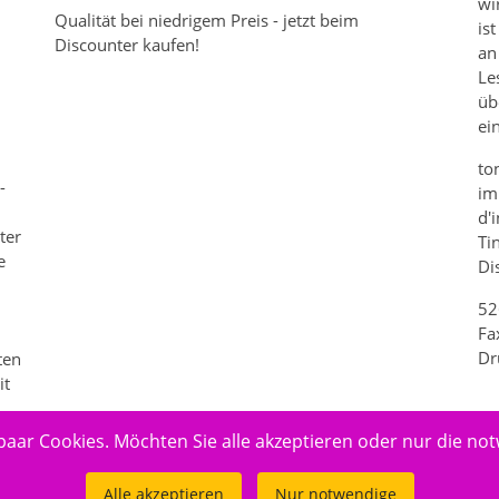
wi
Qualität bei niedrigem Preis - jetzt beim
is
Discounter kaufen!
an
Le
üb
m
ei
to
-
im
d'
ter
Ti
e
Di
52
n
Fa
Dr
ten
it
paar Cookies. Möchten Sie alle akzeptieren oder nur die no
Alle akzeptieren
Nur notwendige