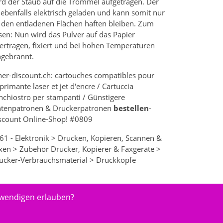
rd der Staub auf die Trommel aufgetragen. Der
t ebenfalls elektrisch geladen und kann somit nur
 den entladenen Flächen haften bleiben. Zum
sen: Nun wird das Pulver auf das Papier
ertragen, fixiert und bei hohen Temperaturen
ngebrannt.
ner-discount.ch: cartouches compatibles pour
primante laser et jet d'encre / Cartuccia
inchiostro per stampanti / Günstigere
ntenpatronen & Druckerpatronen
bestellen
-
scount Online-Shop! #0809
61 - Elektronik > Drucken, Kopieren, Scannen &
xen > Zubehör Drucker, Kopierer & Faxgeräte >
ucker-Verbrauchsmaterial > Druckköpfe
twendigen erlauben?