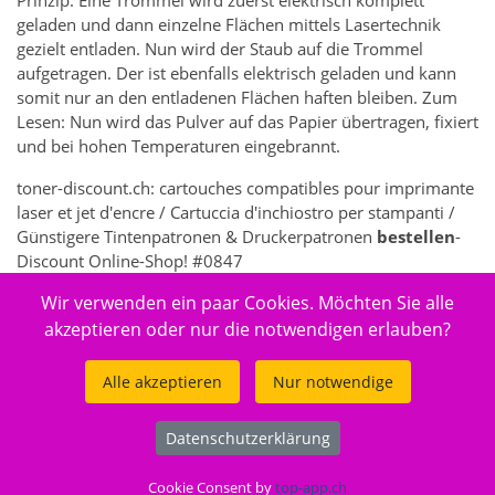
Prinzip: Eine Trommel wird zuerst elektrisch komplett
geladen und dann einzelne Flächen mittels Lasertechnik
gezielt entladen. Nun wird der Staub auf die Trommel
aufgetragen. Der ist ebenfalls elektrisch geladen und kann
somit nur an den entladenen Flächen haften bleiben. Zum
Lesen: Nun wird das Pulver auf das Papier übertragen, fixiert
und bei hohen Temperaturen eingebrannt.
toner-discount.ch: cartouches compatibles pour imprimante
laser et jet d'encre / Cartuccia d'inchiostro per stampanti /
Günstigere Tintenpatronen & Druckerpatronen
bestellen
-
Discount Online-Shop! #0847
Wir verwenden ein paar Cookies. Möchten Sie alle
5258 - Elektronik > Drucken, Kopieren, Scannen & Faxen >
Zubehör Drucker, Kopierer & Faxgeräte > Drucker-
akzeptieren oder nur die notwendigen erlauben?
Verbrauchsmaterial
Alle akzeptieren
Nur notwendige
Datenschutzerklärung
© 2026
toner-discount.ch
.
Cookie Consent by
top-app.ch