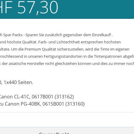
F 57,30
 Spar Packs - Sparen Sie zusätzlich gegenüber dem Einzelkauf! .
und höchste Qualität. Farb- und Lichtechtheit entsprechen höchsten
tate. Um die Premium Qualität sicherzustellen, wird die Tinte im eigenen
nschliessend in unseren Fertigungsstandorten in die Tintenpatronen abgef
der asiatische Hersteller nicht gleichziehen können und dies zu immer noch 
0, 1x440 Seiten.
 Canon CL-41C, 0617B001 (313162)
zu Canon PG-40BK, 0615B001 (313160)