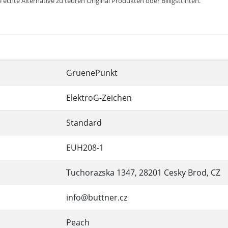
 echte Alternative zu teuren Original Produkten oder Billigsttinten.
GruenePunkt
ElektroG-Zeichen
Standard
EUH208-1
Tuchorazska 1347, 28201 Cesky Brod, CZ
info@buttner.cz
Peach