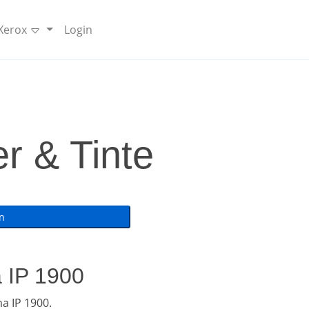
 Xerox
Login
r & Tinte
a IP 1900
a IP 1900.