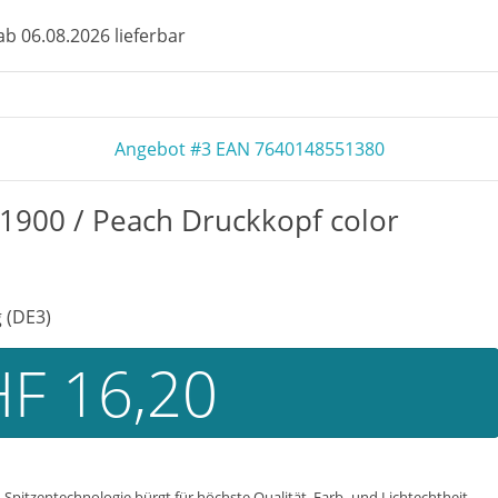
b 06.08.2026 lieferbar
Angebot #3 EAN 7640148551380
1900 / Peach Druckkopf color
 (DE3)
F 16,20
Spitzentechnologie bürgt für höchste Qualität. Farb- und Lichtechtheit