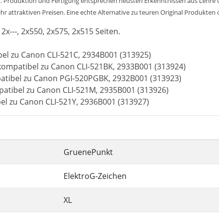
. Produktion und Fertigung entsprechen neusten Erkenntnissen aus Lehre un
 attraktiven Preisen. Eine echte Alternative zu teuren Original Produkten od
 2x---, 2x550, 2x575, 2x515 Seiten.
bel zu Canon CLI-521C, 2934B001 (313925)
 kompatibel zu Canon CLI-521BK, 2933B001 (313924)
atibel zu Canon PGI-520PGBK, 2932B001 (313923)
atibel zu Canon CLI-521M, 2935B001 (313926)
el zu Canon CLI-521Y, 2936B001 (313927)
GruenePunkt
ElektroG-Zeichen
XL