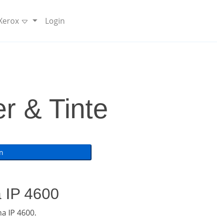
 Xerox
Login
r & Tinte
a IP 4600
a IP 4600.