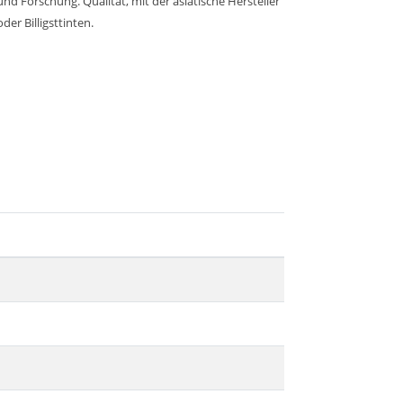
d Forschung. Qualität, mit der asiatische Hersteller
er Billigsttinten.