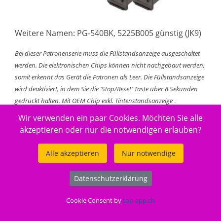
Weitere Namen: PG-540BK, 5225B005 günstig (JK9)
Bei dieser Patronenserie muss die Füllstandsanzeige ausgeschaltet
werden. Die elektronischen Chips können nicht nachgebaut werden,
somit erkennt das Gerät die Patronen als Leer. Die Füllstandsanzeige
wird deaktiviert, in dem Sie die 'Stop/Reset' Taste über 8 Sekunden
gedrückt halten.
Mit OEM Chip exkl. Tintenstandsanzeige
.
Spitzentechnologie für herrvoragenden Ergebnissen und höchste
Wir verwenden ein paar Cookies. Möchten Sie alle
Qualität. Farb- und Lichtechtheit entsprechen höchsten
akzeptieren oder nur die notwendigen erlauben?
Anforderungen und gewährleisten brillante Druckresultate. Um
die Premium Qualität sicherzustellen, wird die Tinte im eigenen
Alle akzeptieren
Nur notwendige
Entwicklungszentrum in der Schweiz entwickelt und
anschliessend in unseren Fertigungsstandorten in die
Datenschutzerklärung
Tintenpatronen abgefüllt. Produktion und Fertigung entsprechen
neusten Erkenntnissen aus Lehre und Forschung. Qualität, mit
Cookie Consent by
top-app.ch
der asiatische Hersteller nicht gleichziehen können und dies zu
immer noch sehr attraktiven Preisen. Eine echte Alternative zu