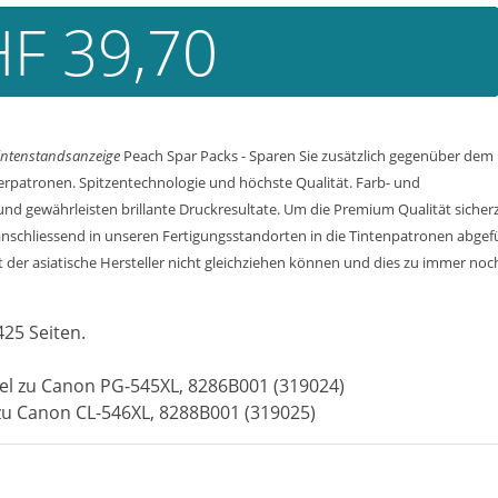
F 39,70
 Tintenstandsanzeige
Peach Spar Packs - Sparen Sie zusätzlich gegenüber dem
erpatronen. Spitzentechnologie und höchste Qualität. Farb- und
d gewährleisten brillante Druckresultate. Um die Premium Qualität sicherzu
nschliessend in unseren Fertigungsstandorten in die Tintenpatronen abgef
der asiatische Hersteller nicht gleichziehen können und dies zu immer noch 
425 Seiten.
el zu Canon PG-545XL, 8286B001 (319024)
zu Canon CL-546XL, 8288B001 (319025)