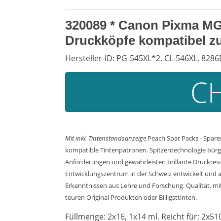
320089 * Canon Pixma MG 
Druckköpfe kompatibel z
Hersteller-ID: PG-545XL*2, CL-546XL, 828
CH
Mit inkl. Tintenstandsanzeige
Peach Spar Packs - Spare
kompatible Tintenpatronen. Spitzentechnologie bürgt
Anforderungen und gewährleisten brillante Druckresul
Entwicklungszentrum in der Schweiz entwickelt und a
Erkenntnissen aus Lehre und Forschung. Qualität, mit 
teuren Original Produkten oder Billigsttinten.
Füllmenge: 2x16, 1x14 ml. Reicht für: 2x51