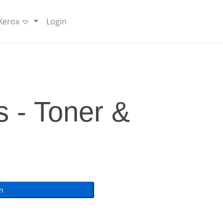
 Xerox
Login
 - Toner &