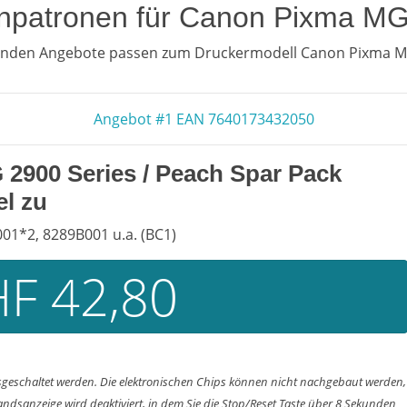
tenpatronen für Canon Pixma MG
genden Angebote passen zum Druckermodell Canon Pixma MG
Angebot #1 EAN 7640173432050
2900 Series
/ Peach Spar Pack
l zu
01*2, 8289B001 u.a. (BC1)
F 42,80
usgeschaltet werden. Die elektronischen Chips können nicht nachgebaut werden,
tandsanzeige wird deaktiviert, in dem Sie die Stop/Reset Taste über 8 Sekunden