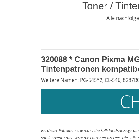
Toner / Tin
Alle nachfol
320088 *
Canon Pixma MG 
Tintenpatronen kompatibe
Weitere Namen: PG-545*2, CL-546, 8287B0
CH
Bei dieser Patronenserie muss die Füllstandsanzeige a
somit erkennt das Gerät die Patronen als Leer. Die Fülls