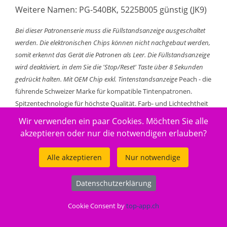
Weitere Namen: PG-540BK, 5225B005 günstig (JK9)
Bei dieser Patronenserie muss die Füllstandsanzeige ausgeschaltet
werden. Die elektronischen Chips können nicht nachgebaut werden,
somit erkennt das Gerät die Patronen als Leer. Die Füllstandsanzeige
wird deaktiviert, in dem Sie die 'Stop/Reset' Taste über 8 Sekunden
gedrückt halten.
Mit OEM Chip exkl. Tintenstandsanzeige
Peach - die
führende Schweizer Marke für kompatible Tintenpatronen.
Spitzentechnologie für höchste Qualität. Farb- und Lichtechtheit
entsprechen höchsten Anforderungen und gewährleisten
Wir verwenden ein paar Cookies. Möchten Sie alle
brillante Druckresultate. Um die Premium Qualität
akzeptieren oder nur die notwendigen erlauben?
sicherzustellen, wird die Tinte im eigenen Entwicklungszentrum in
der Schweiz entwickelt und anschliessend in unseren
Alle akzeptieren
Nur notwendige
Fertigungsstandorten in die Tintenpatronen abgefüllt.
Produktion und Fertigung entsprechen neusten Erkenntnissen
Datenschutzerklärung
aus Lehre und Forschung. Qualität, mit der asiatische Hersteller
nicht gleichziehen können und dies zu immer noch sehr
Cookie Consent by
top-app.ch
attraktiven Preisen. Eine echte Alternative zu teuren Original
Produkten oder Billigsttinten.