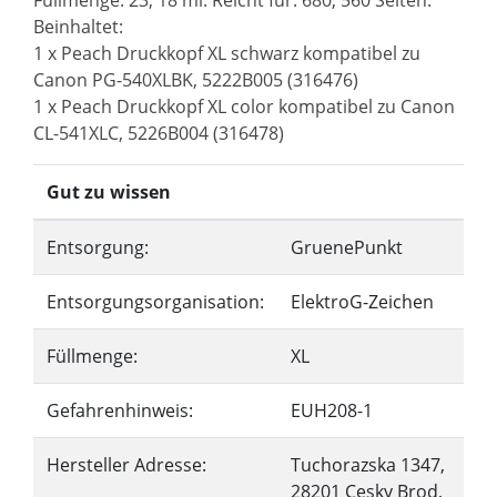
Füllmenge: 23, 18 ml. Reicht für: 680, 560 Seiten.
Beinhaltet:
1 x Peach Druckkopf XL schwarz kompatibel zu
Canon PG-540XLBK, 5222B005 (316476)
1 x Peach Druckkopf XL color kompatibel zu Canon
CL-541XLC, 5226B004 (316478)
Gut zu wissen
Entsorgung:
GruenePunkt
Entsorgungsorganisation:
ElektroG-Zeichen
Füllmenge:
XL
Gefahrenhinweis:
EUH208-1
Hersteller Adresse:
Tuchorazska 1347,
28201 Cesky Brod,