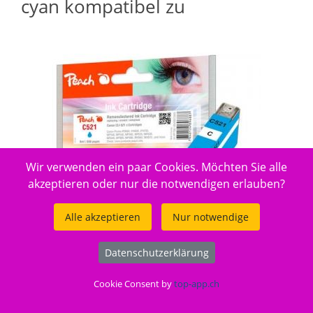
cyan kompatibel zu
Wir verwenden ein paar Cookies. Möchten Sie alle
akzeptieren oder nur die notwendigen erlauben?
Alle akzeptieren
Nur notwendige
Datenschutzerklärung
Hersteller-ID: CLI-521C, 2934B001 kompatibel (IJ8)
Cookie Consent by
top-app.ch
Topangebot: Die Herausforderung für das Original. Wir
empfehlen: Vergleichen und Sparen! Top Schweizer Marke für