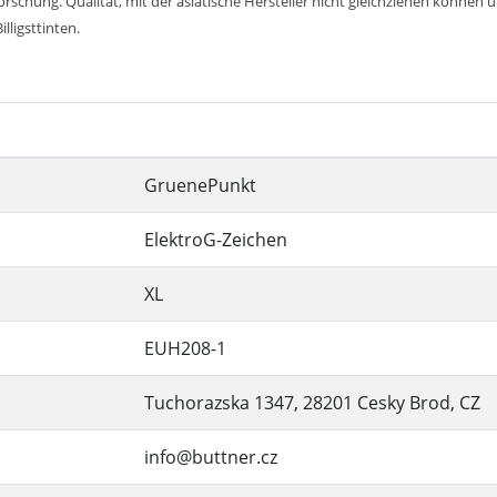
chung. Qualität, mit der asiatische Hersteller nicht gleichziehen können u
lligsttinten.
GruenePunkt
ElektroG-Zeichen
XL
EUH208-1
Tuchorazska 1347, 28201 Cesky Brod, CZ
info@buttner.cz