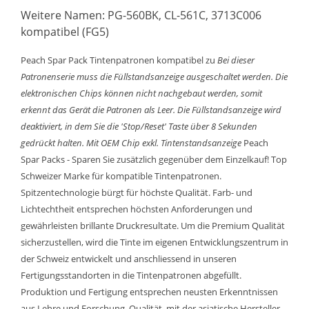
Weitere Namen: PG-560BK, CL-561C, 3713C006
kompatibel (FG5)
Peach Spar Pack Tintenpatronen kompatibel zu
Bei dieser
Patronenserie muss die Füllstandsanzeige ausgeschaltet werden. Die
elektronischen Chips können nicht nachgebaut werden, somit
erkennt das Gerät die Patronen als Leer. Die Füllstandsanzeige wird
deaktiviert, in dem Sie die 'Stop/Reset' Taste über 8 Sekunden
gedrückt halten.
Mit OEM Chip exkl. Tintenstandsanzeige
Peach
Spar Packs - Sparen Sie zusätzlich gegenüber dem Einzelkauf! Top
Schweizer Marke für kompatible Tintenpatronen.
Spitzentechnologie bürgt für höchste Qualität. Farb- und
Lichtechtheit entsprechen höchsten Anforderungen und
gewährleisten brillante Druckresultate. Um die Premium Qualität
sicherzustellen, wird die Tinte im eigenen Entwicklungszentrum in
der Schweiz entwickelt und anschliessend in unseren
Fertigungsstandorten in die Tintenpatronen abgefüllt.
Produktion und Fertigung entsprechen neusten Erkenntnissen
aus Lehre und Forschung. Qualität, mit der asiatische Hersteller