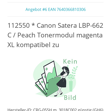
Angebot #6 EAN 7640366810306
112550 * Canon Satera LBP-662
C / Peach Tonermodul magenta
XL kompatibel zu
Hersteller-ID: CRG-055H m, 3018C002 günstig (GH6)