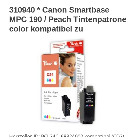
310940 * Canon Smartbase
MPC 190 / Peach Tintenpatrone
color kompatibel zu
Hersteller-ID: BCI-24C, 6882A002 kompatibel (CD2)