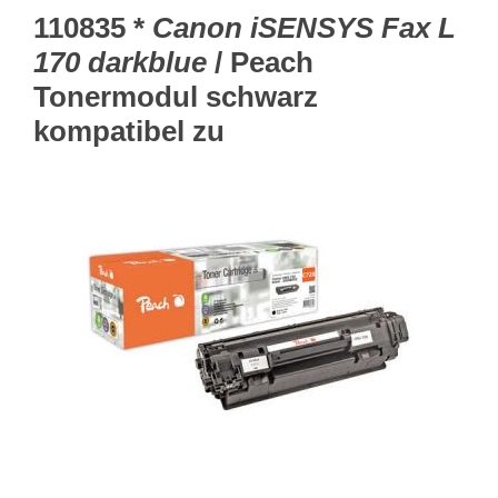
110835 *
Canon iSENSYS Fax L
170 darkblue
/ Peach
Tonermodul schwarz
kompatibel zu