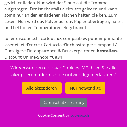
gezielt entladen. Nun wird der Staub auf die Trommel
aufgetragen. Der ist ebenfalls elektrisch geladen und kann
somit nur an den entladenen Flächen haften bleiben. Zum
Lesen: Nun wird das Pulver auf das Papier übertragen, fixiert
und bei hohen Temperaturen eingebrannt.
toner-discount.ch: cartouches compatibles pour imprimante
laser et jet d'encre / Cartuccia d'inchiostro per stampanti /
Günstigere Tintenpatronen & Druckerpatronen
bestellen
-
Discount Online-Shop! #0834
Wir verwenden ein paar Cookies. Möchten Sie alle
7362 - Elektronik > Drucken, Kopieren, Scannen & Faxen >
Zubehör Drucker, Kopierer & Faxgeräte > Drucker-
akzeptieren oder nur die notwendigen erlauben?
Verbrauchsmaterial > Toner & Tintenpatronen
Alle akzeptieren
Nur notwendige
Datenschutzerklärung
© 2026
toner-discount.ch
.
Cookie Consent by
top-app.ch