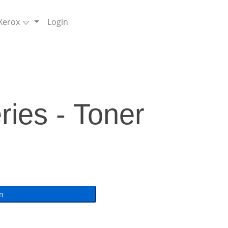
 Xerox
Login
ies - Toner