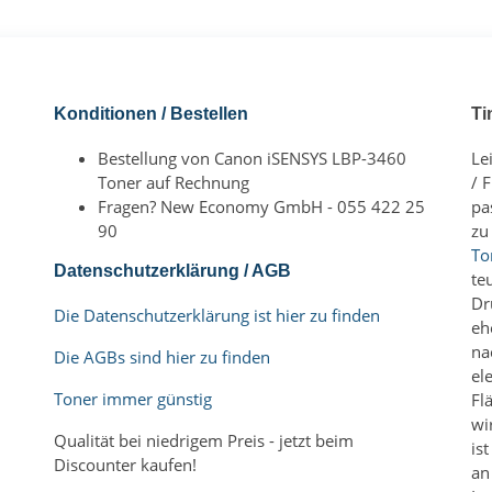
Konditionen / Bestellen
Ti
Bestellung von Canon iSENSYS LBP-3460
Le
Toner auf Rechnung
/ 
Fragen? New Economy GmbH - 055 422 25
pa
90
zu
To
Datenschutzerklärung / AGB
te
Dr
Die Datenschutzerklärung ist hier zu finden
eh
na
Die AGBs sind hier zu finden
el
Toner immer günstig
Fl
wi
Qualität bei niedrigem Preis - jetzt beim
is
Discounter kaufen!
an