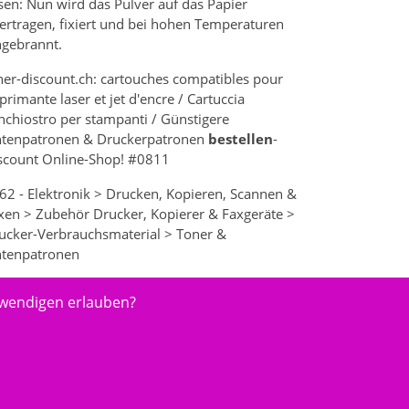
sen: Nun wird das Pulver auf das Papier
ertragen, fixiert und bei hohen Temperaturen
ngebrannt.
ner-discount.ch: cartouches compatibles pour
primante laser et jet d'encre / Cartuccia
inchiostro per stampanti / Günstigere
ntenpatronen & Druckerpatronen
bestellen
-
scount Online-Shop! #0811
62 - Elektronik > Drucken, Kopieren, Scannen &
xen > Zubehör Drucker, Kopierer & Faxgeräte >
ucker-Verbrauchsmaterial > Toner &
ntenpatronen
twendigen erlauben?