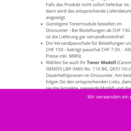
Falls das Produkt nicht sofort lieferbar ist,
dann wird das entsprechende Lieferdatu
angezeigt.
Günstigere Tonermodule bestellen im
Discounter - Bei Bestellungen ab CHF 150.
ist die Lieferung gar versandkostenfrei!
Die Versandpauschale für Bestellungen un
CHF 150.- beträgt pauschal CHF 7.50. - All
Preise inkl. MWSt.
Wählen Sie auch Ihr
Toner Modell
(Cano
iSENSYS LBP-3460 No. 11X BK, Q6511X) z
Dauertiefstpreisen im Discounter. Am bes
folgen Sie den entsprechenden Links, dam
sie das korrekte, passende Modell und die
dazu passenden Produkte auswählen
Wir verwenden ein 
können. Es gibt bei einzelnen
Druckeranbietern ein grosse
Produktevielfalt.