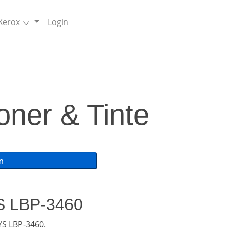
 Xerox
Login
ner & Tinte
YS LBP-3460
S LBP-3460.