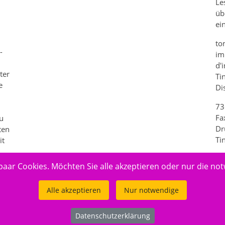
Le
üb
m
ei
to
-
im
d'
ter
Ti
e
Di
73
n
Fa
u
Dr
ten
Ti
it
paar Cookies. Möchten Sie alle akzeptieren oder nur die no
Alle akzeptieren
Nur notwendige
Datenschutzerklärung