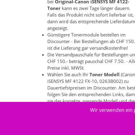
bei
Original-Canon iSENSYS MF 4122-
Toner
kann es zwei Tage länger dauern.
Falls das Produkt nicht sofort lieferbar ist,
dann wird das entsprechende Lieferdatu
angezeigt.
Günstigere Tonermodule bestellen im
Discounter - Bei Bestellungen ab CHF 150.
ist die Lieferung gar versandkostenfrei!
Die Versandpauschale für Bestellungen un
CHF 150.- beträgt pauschal CHF 7.50. - All
Preise inkl. MWSt.
Wählen Sie auch Ihr
Toner Modell
(Cano
iSENSYS MF 4122 FX-10, 0263B002) zu
Dauertiefstpreisen im Discounter. Am bes
folgen Sie den entsprechenden Links, dam
sie das korrekte, passende Modell und die
dazu passenden Produkte auswählen
Wir verwenden ein 
können. Es gibt bei einzelnen
Druckeranbietern ein grosse
Produktevielfalt.