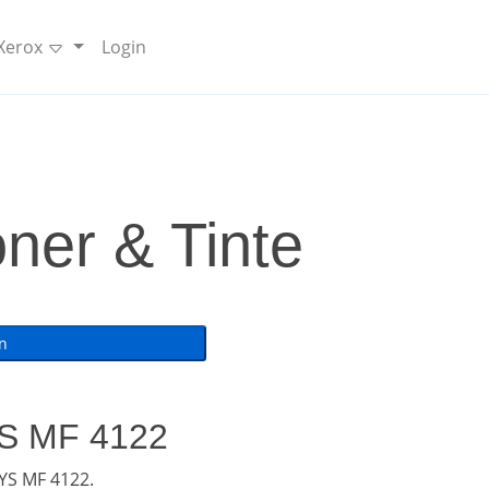
 Xerox
Login
er & Tinte
YS MF 4122
YS MF 4122.