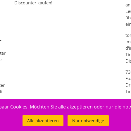
Discounter kaufen!
an
Le
üb
m
ei
to
-
im
d'
ter
Ti
e
Di
73
n
Fa
Dr
ten
Ti
it
paar Cookies. Möchten Sie alle akzeptieren oder nur die no
Alle akzeptieren
Nur notwendige