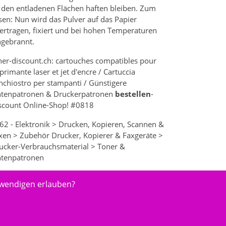
 den entladenen Flächen haften bleiben. Zum
sen: Nun wird das Pulver auf das Papier
ertragen, fixiert und bei hohen Temperaturen
ngebrannt.
ner-discount.ch: cartouches compatibles pour
primante laser et jet d'encre / Cartuccia
inchiostro per stampanti / Günstigere
ntenpatronen & Druckerpatronen
bestellen
-
scount Online-Shop! #0818
62 - Elektronik > Drucken, Kopieren, Scannen &
xen > Zubehör Drucker, Kopierer & Faxgeräte >
ucker-Verbrauchsmaterial > Toner &
ntenpatronen
twendigen erlauben?