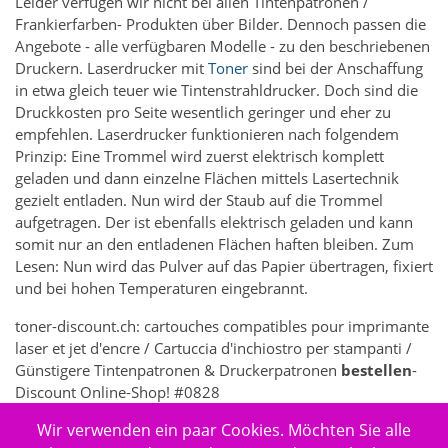
Leider verfügen wir nicht bei allen Tintenpatronen /
Frankierfarben- Produkten über Bilder. Dennoch passen die
Angebote - alle verfügbaren Modelle - zu den beschriebenen
Druckern. Laserdrucker mit
Toner
sind bei der Anschaffung
in etwa gleich teuer wie Tintenstrahldrucker. Doch sind die
Druckkosten pro Seite wesentlich geringer und eher zu
empfehlen. Laserdrucker funktionieren nach folgendem
Prinzip: Eine Trommel wird zuerst elektrisch komplett
geladen und dann einzelne Flächen mittels Lasertechnik
gezielt entladen. Nun wird der Staub auf die Trommel
aufgetragen. Der ist ebenfalls elektrisch geladen und kann
somit nur an den entladenen Flächen haften bleiben. Zum
Lesen: Nun wird das Pulver auf das Papier übertragen, fixiert
und bei hohen Temperaturen eingebrannt.
toner-discount.ch: cartouches compatibles pour imprimante
laser et jet d'encre / Cartuccia d'inchiostro per stampanti /
Günstigere Tintenpatronen & Druckerpatronen
bestellen
-
Discount Online-Shop! #0828
Wir verwenden ein paar Cookies. Möchten Sie alle
356 - Elektronik > Drucken, Kopieren, Scannen & Faxen >