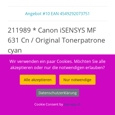
Angebot #10 EAN 4549292073751
211989 * Canon iSENSYS MF
631 Cn / Original Tonerpatrone
cyan
Wir verwenden ein paar Cookies. Möchten Sie alle
akzeptieren oder nur die notwendigen erlauben?
Alle akzeptieren
Nur notwendige
Datenschutzerklärung
Cookie Consent by
top-app.ch