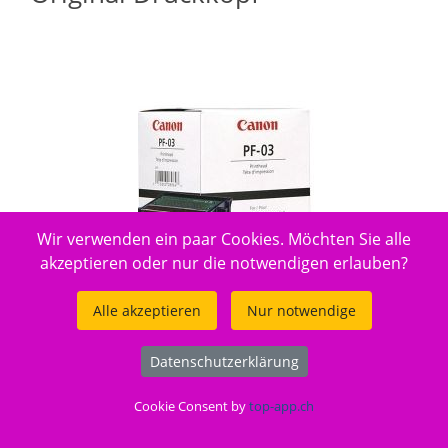
Wir verwenden ein paar Cookies. Möchten Sie alle
akzeptieren oder nur die notwendigen erlauben?
Alle akzeptieren
Nur notwendige
Datenschutzerklärung
Gut zu wissen
Cookie Consent by
top-app.ch
Entsorgung:
GruenePunkt