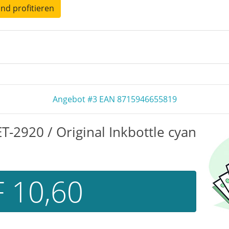
und profitieren
Angebot #3 EAN 8715946655819
-2920 / Original Inkbottle cyan
 10,60