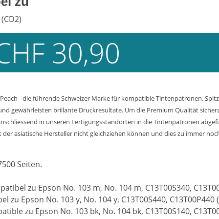
el zu
 (CD2)
CHF 30,90
Peach - die führende Schweizer Marke für kompatible Tintenpatronen. Spitz
d gewährleisten brillante Druckresultate. Um die Premium Qualität sicherzu
nschliessend in unseren Fertigungsstandorten in die Tintenpatronen abgef
der asiatische Hersteller nicht gleichziehen können und dies zu immer noch 
7500 Seiten.
patibel zu Epson No. 103 m, No. 104 m, C13T00S340, C13T0
bel zu Epson No. 103 y, No. 104 y, C13T00S440, C13T00P440 
atible zu Epson No. 103 bk, No. 104 bk, C13T00S140, C13T0