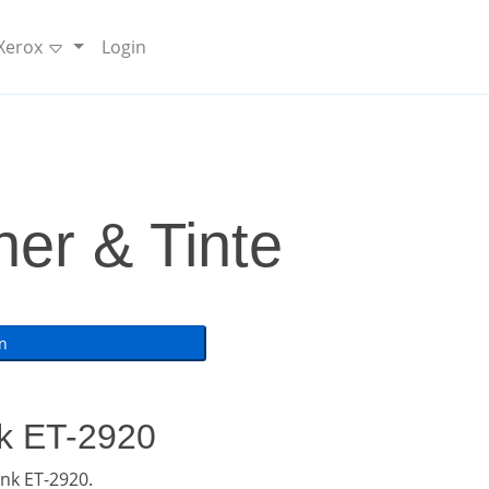
 Xerox
Login
er & Tinte
nk ET-2920
nk ET-2920.