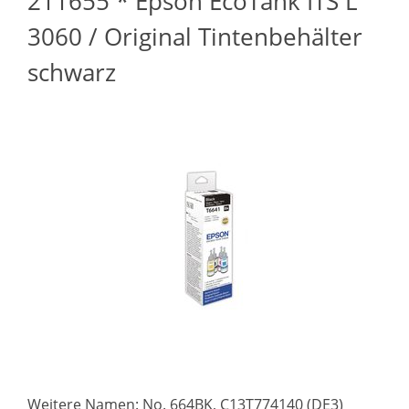
211655 * Epson EcoTank ITS L
3060 / Original Tintenbehälter
schwarz
Weitere Namen: No. 664BK, C13T774140 (DE3)