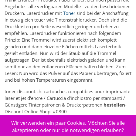
Angebote - alle verfügbaren Modelle - zu den beschriebenen
Druckern. Laserdrucker mit
Toner
sind bei der Anschaffung
in etwa gleich teuer wie Tintenstrahldrucker. Doch sind die
Druckkosten pro Seite wesentlich geringer und eher zu
empfehlen. Laserdrucker funktionieren nach folgendem
Prinzip: Eine Trommel wird zuerst elektrisch komplett
geladen und dann einzelne Flächen mittels Lasertechnik
gezielt entladen. Nun wird der Staub auf die Trommel
aufgetragen. Der ist ebenfalls elektrisch geladen und kann
somit nur an den entladenen Flächen haften bleiben. Zum
Lesen: Nun wird das Pulver auf das Papier übertragen, fixiert
und bei hohen Temperaturen eingebrannt.
toner-discount.ch: cartouches compatibles pour imprimante
laser et jet d'encre / Cartuccia d'inchiostro per stampanti /
Günstigere Tintenpatronen & Druckerpatronen
bestellen
-
Discount Online-Shop! #0800
Wir verwenden ein paar Cookies. Möchten Sie alle
5261 - Elektronik > Drucken, Kopieren, Scannen & Faxen >
Zubehör Drucker, Kopierer & Faxgeräte > Drucker-
akzeptieren oder nur die notwendigen erlauben?