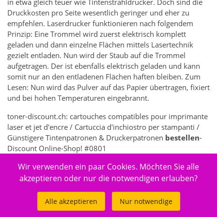
in etwa gleich teuer wie Tintenstrahldrucker. Doch sind die
Druckkosten pro Seite wesentlich geringer und eher zu
empfehlen. Laserdrucker funktionieren nach folgendem
Prinzip: Eine Trommel wird zuerst elektrisch komplett
geladen und dann einzelne Flächen mittels Lasertechnik
gezielt entladen. Nun wird der Staub auf die Trommel
aufgetragen. Der ist ebenfalls elektrisch geladen und kann
somit nur an den entladenen Flächen haften bleiben. Zum
Lesen: Nun wird das Pulver auf das Papier übertragen, fixiert
und bei hohen Temperaturen eingebrannt.
toner-discount.ch: cartouches compatibles pour imprimante
laser et jet d'encre / Cartuccia d'inchiostro per stampanti /
Günstigere Tintenpatronen & Druckerpatronen
bestellen
-
Discount Online-Shop! #0801
Wir verwenden ein paar Cookies. Möchten Sie alle
7362 - Elektronik > Drucken, Kopieren, Scannen & Faxen >
Zubehör Drucker, Kopierer & Faxgeräte > Drucker-
akzeptieren oder nur die notwendigen erlauben?
Verbrauchsmaterial > Toner & Tintenpatronen
Alle akzeptieren
Nur notwendige