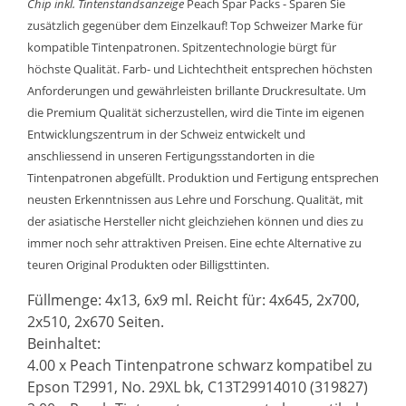
Chip inkl. Tintenstandsanzeige
Peach Spar Packs - Sparen Sie
zusätzlich gegenüber dem Einzelkauf! Top Schweizer Marke für
kompatible Tintenpatronen. Spitzentechnologie bürgt für
höchste Qualität. Farb- und Lichtechtheit entsprechen höchsten
Anforderungen und gewährleisten brillante Druckresultate. Um
die Premium Qualität sicherzustellen, wird die Tinte im eigenen
Entwicklungszentrum in der Schweiz entwickelt und
anschliessend in unseren Fertigungsstandorten in die
Tintenpatronen abgefüllt. Produktion und Fertigung entsprechen
neusten Erkenntnissen aus Lehre und Forschung. Qualität, mit
der asiatische Hersteller nicht gleichziehen können und dies zu
immer noch sehr attraktiven Preisen. Eine echte Alternative zu
teuren Original Produkten oder Billigsttinten.
Füllmenge: 4x13, 6x9 ml. Reicht für: 4x645, 2x700,
2x510, 2x670 Seiten.
Beinhaltet:
4.00 x Peach Tintenpatrone schwarz kompatibel zu
Epson T2991, No. 29XL bk, C13T29914010 (319827)