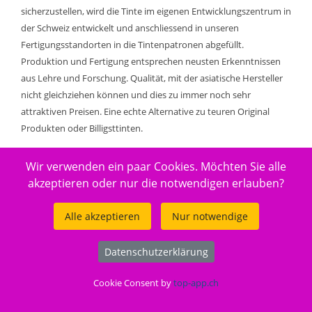
sicherzustellen, wird die Tinte im eigenen Entwicklungszentrum in
der Schweiz entwickelt und anschliessend in unseren
Fertigungsstandorten in die Tintenpatronen abgefüllt.
Produktion und Fertigung entsprechen neusten Erkenntnissen
aus Lehre und Forschung. Qualität, mit der asiatische Hersteller
nicht gleichziehen können und dies zu immer noch sehr
attraktiven Preisen. Eine echte Alternative zu teuren Original
Produkten oder Billigsttinten.
Füllmenge: 6.2 ml. Reicht für: 190 Seiten.
Wir verwenden ein paar Cookies. Möchten Sie alle
akzeptieren oder nur die notwendigen erlauben?
Gut zu wissen
Alle akzeptieren
Nur notwendige
Entsorgung:
GruenePunkt
Datenschutzerklärung
Entsorgungsorganisation:
ElektroG-Zeichen
Cookie Consent by
top-app.ch
Füllmenge:
Standard