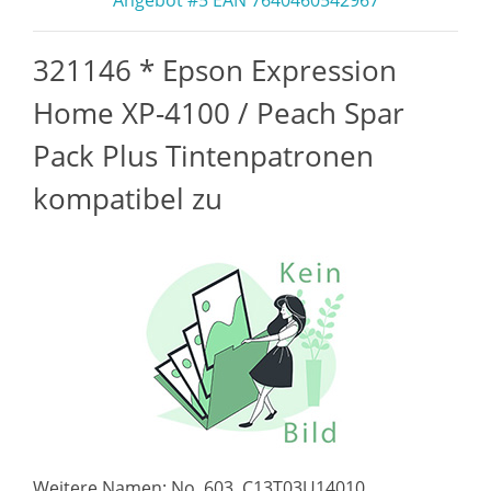
Angebot #5 EAN 7640460542967
321146 * Epson Expression
Home XP-4100 / Peach Spar
Pack Plus Tintenpatronen
kompatibel zu
Weitere Namen: No. 603, C13T03U14010,