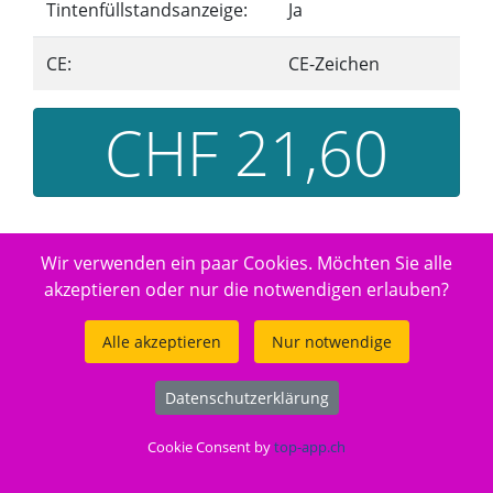
Tintenfüllstandsanzeige:
Ja
CE:
CE-Zeichen
CHF 21,60
Jetzt bestellen
Wir verwenden ein paar Cookies. Möchten Sie alle
akzeptieren oder nur die notwendigen erlauben?
Alle akzeptieren
Nur notwendige
Ab Lager verfügbar (1 Stk.)
Datenschutzerklärung
Cookie Consent by
top-app.ch
Angebot #9 EAN 8715946666792