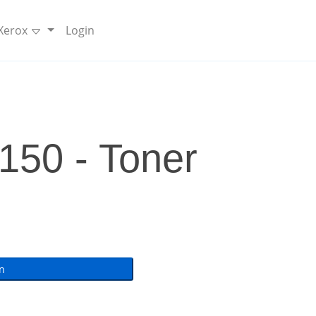
 Xerox
Login
50 - Toner