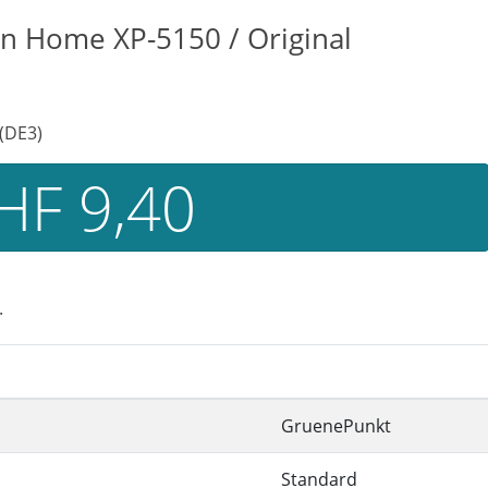
n Home XP-5150 / Original
(DE3)
HF 9,40
.
GruenePunkt
Standard