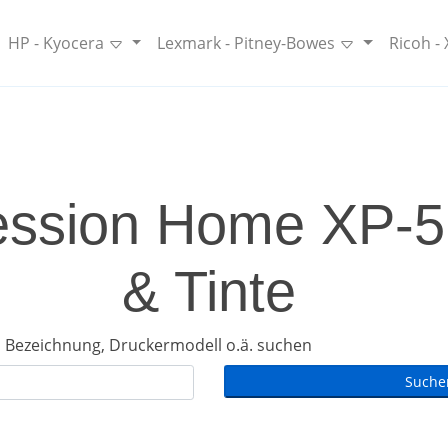
HP - Kyocera
Lexmark - Pitney-Bowes
Ricoh -
ssion Home XP-51
& Tinte
 Bezeichnung, Druckermodell o.ä. suchen