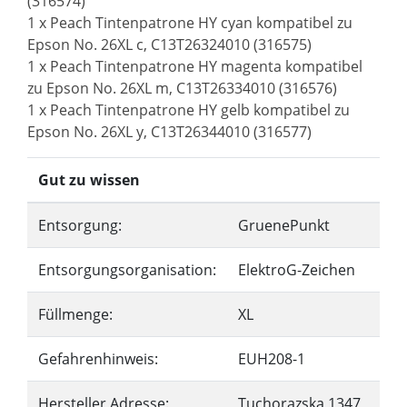
(316574)
1 x Peach Tintenpatrone HY cyan kompatibel zu
Epson No. 26XL c, C13T26324010 (316575)
1 x Peach Tintenpatrone HY magenta kompatibel
zu Epson No. 26XL m, C13T26334010 (316576)
1 x Peach Tintenpatrone HY gelb kompatibel zu
Epson No. 26XL y, C13T26344010 (316577)
Gut zu wissen
Entsorgung:
GruenePunkt
Entsorgungsorganisation:
ElektroG-Zeichen
Füllmenge:
XL
Gefahrenhinweis:
EUH208-1
Hersteller Adresse:
Tuchorazska 1347,