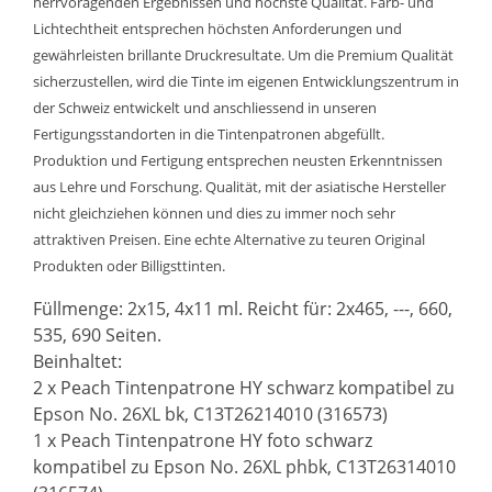
herrvoragenden Ergebnissen und höchste Qualität. Farb- und
Lichtechtheit entsprechen höchsten Anforderungen und
gewährleisten brillante Druckresultate. Um die Premium Qualität
sicherzustellen, wird die Tinte im eigenen Entwicklungszentrum in
der Schweiz entwickelt und anschliessend in unseren
Fertigungsstandorten in die Tintenpatronen abgefüllt.
Produktion und Fertigung entsprechen neusten Erkenntnissen
aus Lehre und Forschung. Qualität, mit der asiatische Hersteller
nicht gleichziehen können und dies zu immer noch sehr
attraktiven Preisen. Eine echte Alternative zu teuren Original
Produkten oder Billigsttinten.
Füllmenge: 2x15, 4x11 ml. Reicht für: 2x465, ---, 660,
535, 690 Seiten.
Beinhaltet:
2 x Peach Tintenpatrone HY schwarz kompatibel zu
Epson No. 26XL bk, C13T26214010 (316573)
1 x Peach Tintenpatrone HY foto schwarz
kompatibel zu Epson No. 26XL phbk, C13T26314010