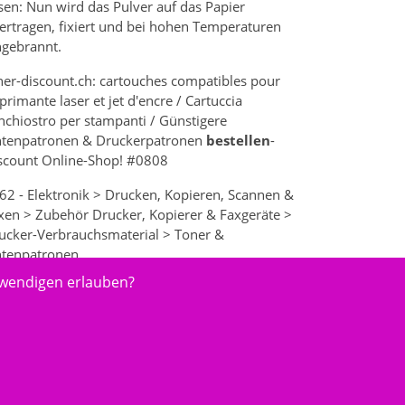
sen: Nun wird das Pulver auf das Papier
ertragen, fixiert und bei hohen Temperaturen
ngebrannt.
ner-discount.ch: cartouches compatibles pour
primante laser et jet d'encre / Cartuccia
inchiostro per stampanti / Günstigere
ntenpatronen & Druckerpatronen
bestellen
-
scount Online-Shop! #0808
62 - Elektronik > Drucken, Kopieren, Scannen &
xen > Zubehör Drucker, Kopierer & Faxgeräte >
ucker-Verbrauchsmaterial > Toner &
ntenpatronen
twendigen erlauben?