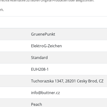
 echte Alternative zu teuren Original Produkten oder Billigsttinten.
en.
GruenePunkt
ElektroG-Zeichen
Standard
EUH208-1
Tuchorazska 1347, 28201 Cesky Brod, CZ
info@buttner.cz
Peach