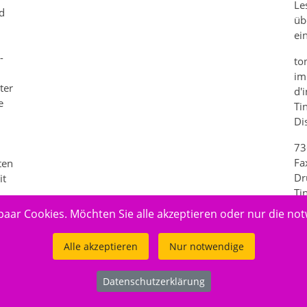
Le
rd
üb
ei
-
to
im
ter
d'
e
Ti
Di
73
Fa
ten
Dr
it
Ti
paar Cookies. Möchten Sie alle akzeptieren oder nur die no
Alle akzeptieren
Nur notwendige
Datenschutzerklärung