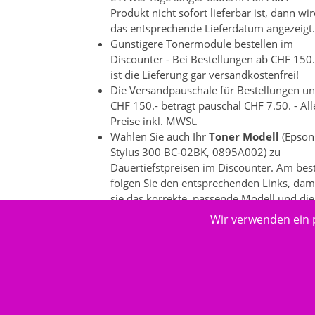
Produkt nicht sofort lieferbar ist, dann wi
das entsprechende Lieferdatum angezeigt.
Günstigere Tonermodule bestellen im
Discounter - Bei Bestellungen ab CHF 150.
ist die Lieferung gar versandkostenfrei!
Die Versandpauschale für Bestellungen un
CHF 150.- beträgt pauschal CHF 7.50. - All
Preise inkl. MWSt.
Wählen Sie auch Ihr
Toner Modell
(Epson
Stylus 300 BC-02BK, 0895A002) zu
Dauertiefstpreisen im Discounter. Am bes
folgen Sie den entsprechenden Links, dam
sie das korrekte, passende Modell und die
dazu passenden Produkte auswählen
Wir verwenden ein 
können. Es gibt bei einzelnen
Druckeranbietern ein grosse
Produktevielfalt.