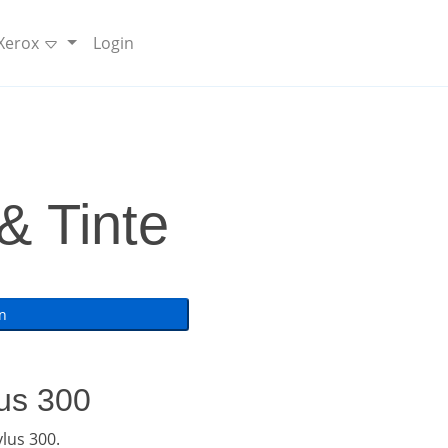
 Xerox
Login
& Tinte
lus 300
lus 300.