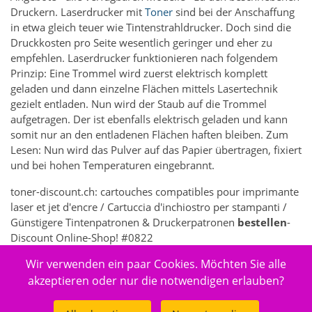
Druckern. Laserdrucker mit
Toner
sind bei der Anschaffung
in etwa gleich teuer wie Tintenstrahldrucker. Doch sind die
Druckkosten pro Seite wesentlich geringer und eher zu
empfehlen. Laserdrucker funktionieren nach folgendem
Prinzip: Eine Trommel wird zuerst elektrisch komplett
geladen und dann einzelne Flächen mittels Lasertechnik
gezielt entladen. Nun wird der Staub auf die Trommel
aufgetragen. Der ist ebenfalls elektrisch geladen und kann
somit nur an den entladenen Flächen haften bleiben. Zum
Lesen: Nun wird das Pulver auf das Papier übertragen, fixiert
und bei hohen Temperaturen eingebrannt.
toner-discount.ch: cartouches compatibles pour imprimante
laser et jet d'encre / Cartuccia d'inchiostro per stampanti /
Günstigere Tintenpatronen & Druckerpatronen
bestellen
-
Discount Online-Shop! #0822
Wir verwenden ein paar Cookies. Möchten Sie alle
5261 - Elektronik > Drucken, Kopieren, Scannen & Faxen >
Zubehör Drucker, Kopierer & Faxgeräte > Drucker-
akzeptieren oder nur die notwendigen erlauben?
Verbrauchsmaterial > Druckköpfe