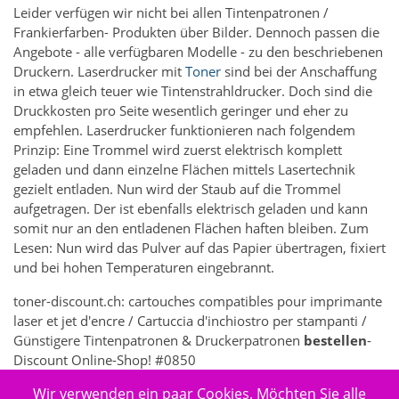
Leider verfügen wir nicht bei allen Tintenpatronen /
Frankierfarben- Produkten über Bilder. Dennoch passen die
Angebote - alle verfügbaren Modelle - zu den beschriebenen
Druckern. Laserdrucker mit
Toner
sind bei der Anschaffung
in etwa gleich teuer wie Tintenstrahldrucker. Doch sind die
Druckkosten pro Seite wesentlich geringer und eher zu
empfehlen. Laserdrucker funktionieren nach folgendem
Prinzip: Eine Trommel wird zuerst elektrisch komplett
geladen und dann einzelne Flächen mittels Lasertechnik
gezielt entladen. Nun wird der Staub auf die Trommel
aufgetragen. Der ist ebenfalls elektrisch geladen und kann
somit nur an den entladenen Flächen haften bleiben. Zum
Lesen: Nun wird das Pulver auf das Papier übertragen, fixiert
und bei hohen Temperaturen eingebrannt.
toner-discount.ch: cartouches compatibles pour imprimante
laser et jet d'encre / Cartuccia d'inchiostro per stampanti /
Günstigere Tintenpatronen & Druckerpatronen
bestellen
-
Discount Online-Shop! #0850
Wir verwenden ein paar Cookies. Möchten Sie alle
356 - Elektronik > Drucken, Kopieren, Scannen & Faxen >