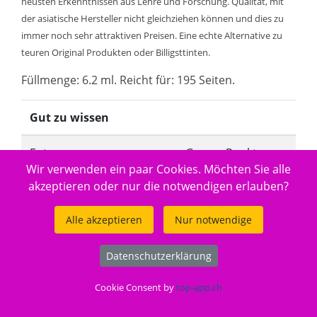
neusten Erkenntnissen aus Lehre und Forschung. Qualität, mit
der asiatische Hersteller nicht gleichziehen können und dies zu
immer noch sehr attraktiven Preisen. Eine echte Alternative zu
teuren Original Produkten oder Billigsttinten.
Füllmenge: 6.2 ml. Reicht für: 195 Seiten.
Gut zu wissen
Entsorgung:
GruenePunkt
Wir verwenden ein paar Cookies. Möchten Sie alle
akzeptieren oder nur die notwendigen erlauben?
Entsorgungsorganisation:
ElektroG-Zeichen
Alle akzeptieren
Nur notwendige
Füllmenge:
Standard
Gefahrenhinweis:
Datenschutzerklärung
EUH208-1
Cookie Consent by
top-app.ch
Hersteller Adresse:
Tuchorazska 1347,
28201 Cesky Brod,