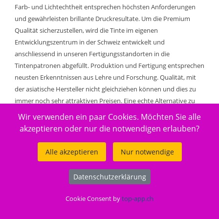
Farb- und Lichtechtheit entsprechen höchsten Anforderungen
und gewährleisten brillante Druckresultate. Um die Premium
Qualität sicherzustellen, wird die Tinte im eigenen
Entwicklungszentrum in der Schweiz entwickelt und
anschliessend in unseren Fertigungsstandorten in die
Tintenpatronen abgefüllt. Produktion und Fertigung entsprechen
neusten Erkenntnissen aus Lehre und Forschung. Qualität, mit
der asiatische Hersteller nicht gleichziehen können und dies zu
immer noch sehr attraktiven Preisen. Eine echte Alternative zu
teuren Original Produkten oder Billigsttinten.
Wir verwenden ein paar Cookies. Möchten Sie alle
akzeptieren oder nur die notwendigen erlauben?
Füllmenge: 1x6.8, 3x4 ml. Reicht für: 1x385, 3x330
Seiten.
Alle akzeptieren
Nur notwendige
Beinhaltet:
1.00 x Peach Tintenpatrone cyan kompatibel zu
Datenschutzerklärung
Epson T2702, No. 27 c, C13T27024010 (320175)
1.00 x Peach Tintenpatrone gelb kompatibel zu
Cookie Consent by
top-app.ch
Epson T2704, No. 27 y, C13T27044010 (320177)
1.00 x Peach Tintenpatrone magenta kompatibel zu