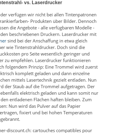
ntenstrahl- vs. Laserdrucker
ider verfügen wir nicht bei allen Tintenpatronen
Frankierfarben- Produkten über Bilder. Dennoch
ssen die Angebote - alle verfügbaren Modelle -
 den beschriebenen Druckern. Laserdrucker mit
ner
sind bei der Anschaffung in etwa gleich
uer wie Tintenstrahldrucker. Doch sind die
uckkosten pro Seite wesentlich geringer und
er zu empfehlen. Laserdrucker funktionieren
ch folgendem Prinzip: Eine Trommel wird zuerst
ektrisch komplett geladen und dann einzelne
ächen mittels Lasertechnik gezielt entladen. Nun
rd der Staub auf die Trommel aufgetragen. Der
t ebenfalls elektrisch geladen und kann somit nur
 den entladenen Flächen haften bleiben. Zum
sen: Nun wird das Pulver auf das Papier
ertragen, fixiert und bei hohen Temperaturen
ngebrannt.
ner-discount.ch: cartouches compatibles pour