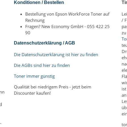
Konditionen / Bestellen
Ti
Bestellung von Epson WorkForce Toner auf
Le
Rechnung
/ 
Fragen? New Economy GmbH - 055 422 25
pa
90
zu
To
Datenschutzerklärung / AGB
te
Dr
Die Datenschutzerklärung ist hier zu finden
eh
na
Die AGBs sind hier zu finden
el
Toner immer günstig
Fl
wi
Qualität bei niedrigem Preis - jetzt beim
is
nn
Discounter kaufen!
an
Le
rd
üb
ei
-
to