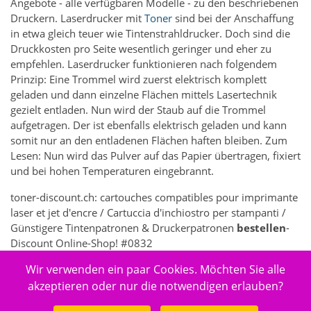
Angebote - alle verfügbaren Modelle - zu den beschriebenen
Druckern. Laserdrucker mit
Toner
sind bei der Anschaffung
in etwa gleich teuer wie Tintenstrahldrucker. Doch sind die
Druckkosten pro Seite wesentlich geringer und eher zu
empfehlen. Laserdrucker funktionieren nach folgendem
Prinzip: Eine Trommel wird zuerst elektrisch komplett
geladen und dann einzelne Flächen mittels Lasertechnik
gezielt entladen. Nun wird der Staub auf die Trommel
aufgetragen. Der ist ebenfalls elektrisch geladen und kann
somit nur an den entladenen Flächen haften bleiben. Zum
Lesen: Nun wird das Pulver auf das Papier übertragen, fixiert
und bei hohen Temperaturen eingebrannt.
toner-discount.ch: cartouches compatibles pour imprimante
laser et jet d'encre / Cartuccia d'inchiostro per stampanti /
Günstigere Tintenpatronen & Druckerpatronen
bestellen
-
Discount Online-Shop! #0832
Wir verwenden ein paar Cookies. Möchten Sie alle
7362 - Elektronik > Drucken, Kopieren, Scannen & Faxen >
Zubehör Drucker, Kopierer & Faxgeräte > Drucker-
akzeptieren oder nur die notwendigen erlauben?
Verbrauchsmaterial > Toner & Tintenpatronen