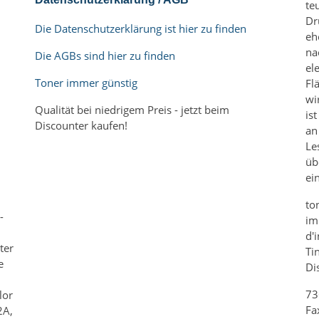
te
Dr
Die Datenschutzerklärung ist hier zu finden
eh
na
Die AGBs sind hier zu finden
el
Toner immer günstig
Fl
wi
Qualität bei niedrigem Preis - jetzt beim
is
Discounter kaufen!
an
Le
üb
m
ei
to
-
im
d'
ter
Ti
e
Di
73
lor
Fa
2A,