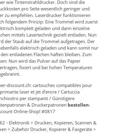
uer wie Tintenstrahldrucker. Doch sind die
uckkosten pro Seite wesentlich geringer und
er zu empfehlen. Laserdrucker funktionieren
ch folgendem Prinzip: Eine Trommel wird zuerst
ektrisch komplett geladen und dann einzelne
ächen mittels Lasertechnik gezielt entladen. Nun
rd der Staub auf die Trommel aufgetragen. Der
t ebenfalls elektrisch geladen und kann somit nur
 den entladenen Flächen haften bleiben. Zum
sen: Nun wird das Pulver auf das Papier
ertragen, fixiert und bei hohen Temperaturen
ngebrannt.
ner-discount.ch: cartouches compatibles pour
primante laser et jet d'encre / Cartuccia
inchiostro per stampanti / Günstigere
ntenpatronen & Druckerpatronen
bestellen
-
scount Online-Shop! #0817
62 - Elektronik > Drucken, Kopieren, Scannen &
xen > Zubehör Drucker, Kopierer & Faxgeräte >